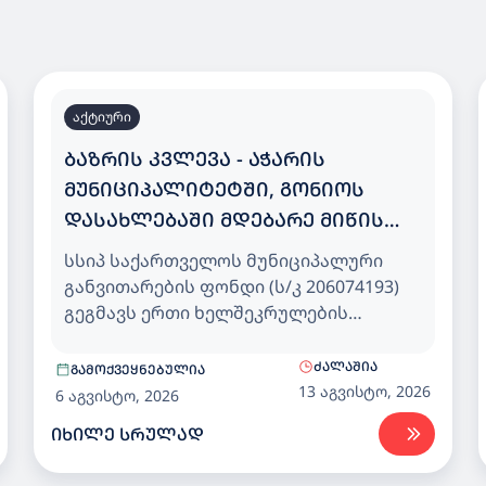
აქტიური
ᲑᲐᲖᲠᲘᲡ ᲙᲕᲚᲔᲕᲐ - ᲐᲭᲐᲠᲘᲡ
ᲛᲣᲜᲘᲪᲘᲞᲐᲚᲘᲢᲔᲢᲨᲘ, ᲒᲝᲜᲘᲝᲡ
ᲓᲐᲡᲐᲮᲚᲔᲑᲐᲨᲘ ᲛᲓᲔᲑᲐᲠᲔ ᲛᲘᲬᲘᲡ
ᲜᲐᲙᲕᲔᲗᲖᲔ 200 ᲑᲐᲕᲨᲕᲖᲔ
სსიპ საქართველოს მუნიციპალური
ᲒᲐᲗᲕᲚᲘᲚᲘ ᲡᲐᲑᲐᲕᲨᲕᲝ ᲑᲐᲦᲘ
განვითარების ფონდი (ს/კ 206074193)
გეგმავს ერთი ხელშეკრულების
ფარგლებში (Design-Build მეთოდით)
აჭარის მუნიციპალიტეტში, გონიოს
ᲫᲐᲚᲐᲨᲘᲐ
ᲒᲐᲛᲝᲥᲕᲔᲧᲜᲔᲑᲣᲚᲘᲐ
დასახლებაში მდებარე მიწის ნაკვეთზე
13 აგვისტო, 2026
6 აგვისტო, 2026
200 ბავშვზე გათვლილი საბავშვო
ᲘᲮᲘᲚᲔ ᲡᲠᲣᲚᲐᲓ
ბაღისთვის, დეტალური საპროექტო
დოკუმენტაციის კორექტირების და