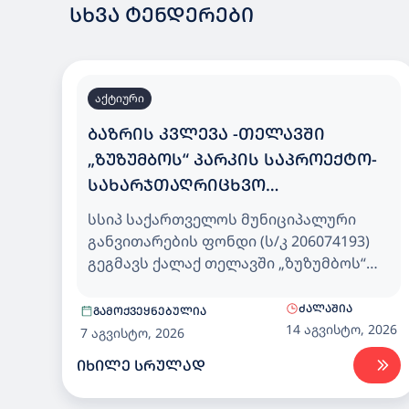
ᲡᲮᲕᲐ ᲢᲔᲜᲓᲔᲠᲔᲑᲘ
აქტიური
ᲑᲐᲖᲠᲘᲡ ᲙᲕᲚᲔᲕᲐ -ᲗᲔᲚᲐᲕᲨᲘ
„ᲖᲣᲖᲣᲛᲑᲝᲡ“ ᲞᲐᲠᲙᲘᲡ ᲡᲐᲞᲠᲝᲔᲥᲢᲝ-
ᲡᲐᲮᲐᲠᲯᲗᲐᲦᲠᲘᲪᲮᲕᲝ
ᲓᲝᲙᲣᲛᲔᲜᲢᲐᲪᲘᲘᲡ ᲛᲝᲛᲖᲐᲓᲔᲑᲘᲡ
სსიპ საქართველოს მუნიციპალური
ᲛᲝᲛᲡᲐᲮᲣᲠᲔᲑᲘᲡ ᲡᲐᲮᲔᲚᲛᲬᲘᲤᲝ
განვითარების ფონდი (ს/კ 206074193)
ᲨᲔᲡᲧᲘᲓᲕᲐ
გეგმავს ქალაქ თელავში „ზუზუმბოს“
პარკის საპროექტო-სახარჯთაღრიცხვო
დოკუმენტაციის მომზადების
ᲫᲐᲚᲐᲨᲘᲐ
ᲒᲐᲛᲝᲥᲕᲔᲧᲜᲔᲑᲣᲚᲘᲐ
მომსახურების (CPV71200000)
14 აგვისტო, 2026
7 აგვისტო, 2026
სახელმწიფო შესყიდვას.
ᲘᲮᲘᲚᲔ ᲡᲠᲣᲚᲐᲓ