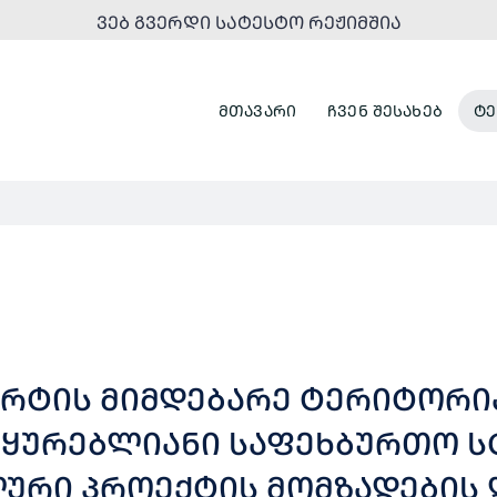
ᲕᲔᲑ ᲒᲕᲔᲠᲓᲘ ᲡᲐᲢᲔᲡᲢᲝ ᲠᲔᲟᲘᲛᲨᲘᲐ
ᲛᲗᲐᲕᲐᲠᲘ
ᲩᲕᲔᲜ ᲨᲔᲡᲐᲮᲔᲑ
ᲢᲔ
ᲝᲠᲢᲘᲡ ᲛᲘᲛᲓᲔᲑᲐᲠᲔ ᲢᲔᲠᲘᲢᲝᲠᲘ
ᲛᲐᲧᲣᲠᲔᲑᲚᲘᲐᲜᲘ ᲡᲐᲤᲔᲮᲑᲣᲠᲗᲝ 
ᲣᲠᲘ ᲞᲠᲝᲔᲥᲢᲘᲡ ᲛᲝᲛᲖᲐᲓᲔᲑᲘᲡ 