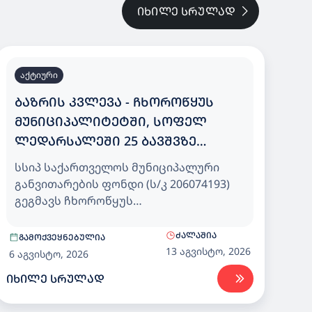
ᲘᲮᲘᲚᲔ ᲡᲠᲣᲚᲐᲓ
აქტიური
ᲑᲐᲖᲠᲘᲡ ᲙᲕᲚᲔᲕᲐ - ᲩᲮᲝᲠᲝᲬᲧᲣᲡ
ᲛᲣᲜᲘᲪᲘᲞᲐᲚᲘᲢᲔᲢᲨᲘ, ᲡᲝᲤᲔᲚ
ᲚᲔᲓᲐᲠᲡᲐᲚᲔᲨᲘ 25 ᲑᲐᲕᲨᲕᲖᲔ
ᲒᲐᲗᲕᲚᲘᲚᲘ ᲡᲐᲑᲐᲕᲨᲕᲝ ᲑᲐᲦᲘ
სსიპ საქართველოს მუნიციპალური
განვითარების ფონდი (ს/კ 206074193)
გეგმავს ჩხოროწყუს
მუნიციპალიტეტში, სოფელ
ლედარსალეში 25 ბავშვზე გათვლილი
ᲫᲐᲚᲐᲨᲘᲐ
ᲒᲐᲛᲝᲥᲕᲔᲧᲜᲔᲑᲣᲚᲘᲐ
საბავშვო ბაღისთვის, დეტალური
13 აგვისტო, 2026
6 აგვისტო, 2026
საპროექტო დოკუმენტაციის
ᲘᲮᲘᲚᲔ ᲡᲠᲣᲚᲐᲓ
კორექტირება და სამშენებლო
სამუშაოების განხორციელების