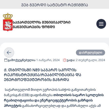
ᲕᲔᲑ ᲒᲕᲔᲠᲓᲘ ᲡᲐᲢᲔᲡᲢᲝ ᲠᲔᲟᲘᲛᲨᲘᲐ
დასრულებული
გამოქვეყნებულია
1 იანვარი, 2024
ვადა:
2 თებერვალი, 2024
Ქ. ᲗᲑᲘᲚᲘᲡᲨᲘ N89 ᲡᲐᲯᲐᲠᲝ ᲡᲙᲝᲚᲘᲡ
ᲠᲔᲙᲝᲜᲡᲢᲠᲣᲥᲪᲘᲐ/ᲠᲔᲐᲑᲘᲚᲘᲢᲐᲪᲘᲐ ᲓᲐ
ᲔᲜᲔᲠᲒᲝᲔᲤᲔᲥᲢᲣᲠᲝᲑᲘᲡ ᲒᲐᲖᲠᲓᲐ
საქართველომ მიიღო
ევროპის საბჭ
ოს განვითარების
ბანკისგან
(
CEB
)
დაფინანსება
თბილისის საჯარო სკოლების
რეაბილიტაციისა და ენერგოეფექტურობის გაზრდის
პროექტის
განსახორციელებლად
და
განზრახული აქვს ამ