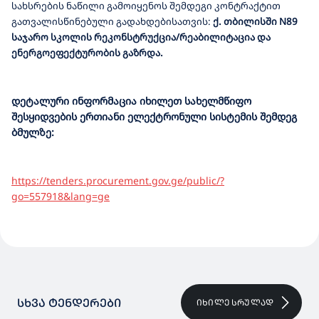
სახსრების ნაწილი გამოიყენოს შემდეგი კონტრაქტით
გათვალისწინებული გადახდებისათვის:
ქ. თბილისში N
89
საჯარო სკოლის რეკონსტრუქცია/რეაბილიტაცია და
ენერგოეფექტურობის გაზრდა.
დეტალური ინფორმაცია იხილეთ სახელმწიფო
შესყიდვების ერთიანი ელექტრონული სისტემის შემდეგ
ბმულზე:
https://tenders.procurement.gov.ge/public/?
go=557918&lang=ge
ᲡᲮᲕᲐ ᲢᲔᲜᲓᲔᲠᲔᲑᲘ
ᲘᲮᲘᲚᲔ ᲡᲠᲣᲚᲐᲓ