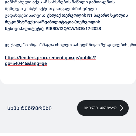
განზრახული
აქვს
ამ
სახსრების
ნაწილი
გამოიყენოს
შემდეგი
კონტრაქტით
გათვალისწინებული
გადახდებისათვის
:
ქალაქ თერჯოლის N1 საჯარო სკოლის
რეკონსტრუქცია/რეაბილიტაცია (თერჯოლის
მუნიციპალიტეტი)
, #
IBRD/I2Q/CW/NCB/17-2023
დეტალური ინფორმაცია იხილეთ სახელმწიფო შესყიდვების ერთ
https://tenders.procurement.gov.ge/public/?
go=540446&lang=ge
ᲡᲮᲕᲐ ᲢᲔᲜᲓᲔᲠᲔᲑᲘ
ᲘᲮᲘᲚᲔ ᲡᲠᲣᲚᲐᲓ