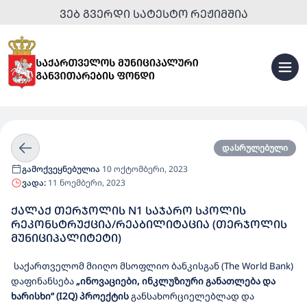
ᲕᲔᲑ ᲒᲕᲔᲠᲓᲘ ᲡᲐᲢᲔᲡᲢᲝ ᲠᲔᲟᲘᲛᲨᲘᲐ
დასრულებული
გამოქვეყნებულია
10 ოქტომბერი, 2023
ვადა:
11 ნოემბერი, 2023
ᲥᲐᲚᲐᲥ ᲗᲔᲠᲯᲝᲚᲘᲡ N1 ᲡᲐᲯᲐᲠᲝ ᲡᲙᲝᲚᲘᲡ
ᲠᲔᲙᲝᲜᲡᲢᲠᲣᲥᲪᲘᲐ/ᲠᲔᲐᲑᲘᲚᲘᲢᲐᲪᲘᲐ (ᲗᲔᲠᲯᲝᲚᲘᲡ
ᲛᲣᲜᲘᲪᲘᲞᲐᲚᲘᲢᲔᲢᲘ)
საქართველომ
მიიღო
მსოფლიო
ბანკისგან
(The World Bank)
დაფინანსება
„ინოვაციები, ინკლუზიური განათლება და
ხარისხი“ (I2Q) პროექტის
განსახორციელებლად
და