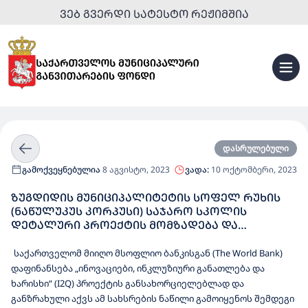
ᲕᲔᲑ ᲒᲕᲔᲠᲓᲘ ᲡᲐᲢᲔᲡᲢᲝ ᲠᲔᲟᲘᲛᲨᲘᲐ
დასრულებული
გამოქვეყნებულია
8 აგვისტო, 2023
ვადა:
10 ოქტომბერი, 2023
ᲖᲣᲒᲓᲘᲓᲘᲡ ᲛᲣᲜᲘᲪᲘᲞᲐᲚᲘᲢᲔᲢᲘᲡ ᲡᲝᲤᲔᲚ ᲠᲣᲮᲘᲡ
(ᲜᲐᲬᲣᲚᲣᲙᲣᲡ ᲙᲝᲠᲞᲣᲡᲘ) ᲡᲐᲯᲐᲠᲝ ᲡᲙᲝᲚᲘᲡ
ᲓᲔᲢᲐᲚᲣᲠᲘ ᲞᲠᲝᲔᲥᲢᲘᲡ ᲛᲝᲛᲖᲐᲓᲔᲑᲐ ᲓᲐ
ᲡᲐᲛᲨᲔᲜᲔᲑᲚᲝ ᲡᲐᲛᲣᲨᲐᲝᲔᲑᲘ
საქართველომ მიიღო მსოფლიო ბანკისგან (The World Bank)
დაფინანსება „ინოვაციები, ინკლუზიური განათლება და
ხარისხი“ (I2Q) პროექტის განსახორციელებლად და
განზრახული აქვს ამ სახსრების ნაწილი გამოიყენოს შემდეგი