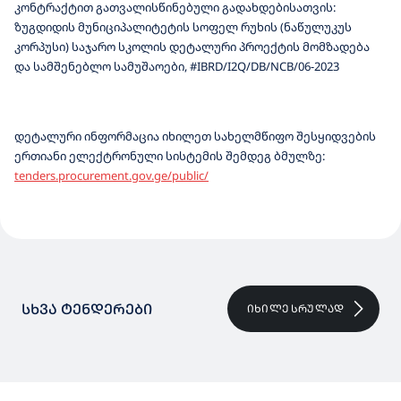
კონტრაქტით გათვალისწინებული გადახდებისათვის:
ზუგდიდის მუნიციპალიტეტის სოფელ რუხის (ნაწულუკუს
კორპუსი) საჯარო სკოლის დეტალური პროექტის მომზადება
და სამშენებლო სამუშაოები, #IBRD/I2Q/DB/NCB/06-2023
დეტალური ინფორმაცია იხილეთ სახელმწიფო შესყიდვების
ერთიანი ელექტრონული სისტემის შემდეგ ბმულზე:
tenders.procurement.gov.ge/public/
ᲡᲮᲕᲐ ᲢᲔᲜᲓᲔᲠᲔᲑᲘ
ᲘᲮᲘᲚᲔ ᲡᲠᲣᲚᲐᲓ