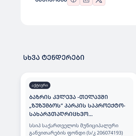
ᲡᲮᲕᲐ ᲢᲔᲜᲓᲔᲠᲔᲑᲘ
აქტიური
ᲑᲐᲖᲠᲘᲡ ᲙᲕᲚᲔᲕᲐ -ᲗᲔᲚᲐᲕᲨᲘ
„ᲖᲣᲖᲣᲛᲑᲝᲡ“ ᲞᲐᲠᲙᲘᲡ ᲡᲐᲞᲠᲝᲔᲥᲢᲝ-
ᲡᲐᲮᲐᲠᲯᲗᲐᲦᲠᲘᲪᲮᲕᲝ
ᲓᲝᲙᲣᲛᲔᲜᲢᲐᲪᲘᲘᲡ ᲛᲝᲛᲖᲐᲓᲔᲑᲘᲡ
სსიპ საქართველოს მუნიციპალური
ᲛᲝᲛᲡᲐᲮᲣᲠᲔᲑᲘᲡ ᲡᲐᲮᲔᲚᲛᲬᲘᲤᲝ
განვითარების ფონდი (ს/კ 206074193)