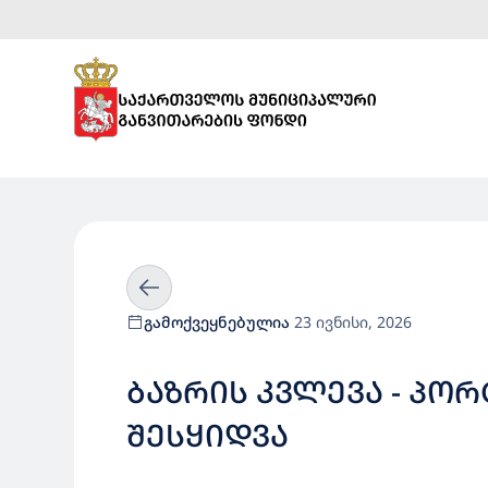
გამოქვეყნებულია
23 ივნისი, 2026
ᲑᲐᲖᲠᲘᲡ ᲙᲕᲚᲔᲕᲐ - ᲞᲝ
ᲨᲔᲡᲧᲘᲓᲕᲐ