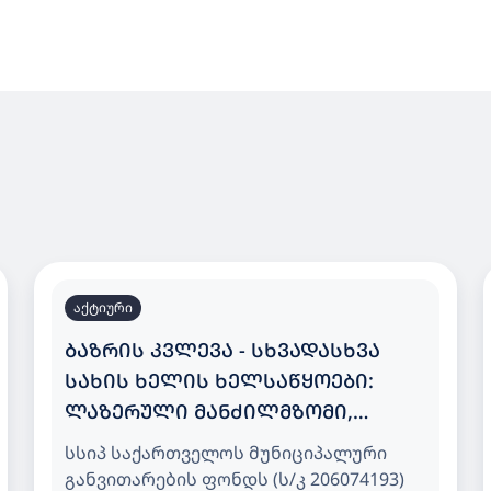
აქტიური
ᲑᲐᲖᲠᲘᲡ ᲙᲕᲚᲔᲕᲐ - ᲡᲮᲕᲐᲓᲐᲡᲮᲕᲐ
ᲡᲐᲮᲘᲡ ᲮᲔᲚᲘᲡ ᲮᲔᲚᲡᲐᲬᲧᲝᲔᲑᲘ:
ᲚᲐᲖᲔᲠᲣᲚᲘ ᲛᲐᲜᲫᲘᲚᲛᲖᲝᲛᲘ,
ᲡᲐᲖᲝᲛᲘ ᲠᲣᲚᲔᲢᲘ, ᲙᲔᲠᲜᲘᲡ
სსიპ საქართველოს მუნიციპალური
ᲐᲛᲝᲛᲭᲠᲔᲚᲘ, ᲨᲢᲐᲜᲒᲔᲚ ᲤᲐᲠᲒᲐᲚᲘ,
განვითარების ფონდს (ს/კ 206074193)