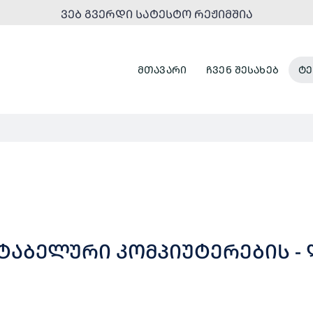
ᲕᲔᲑ ᲒᲕᲔᲠᲓᲘ ᲡᲐᲢᲔᲡᲢᲝ ᲠᲔᲟᲘᲛᲨᲘᲐ
ᲛᲗᲐᲕᲐᲠᲘ
ᲩᲕᲔᲜ ᲨᲔᲡᲐᲮᲔᲑ
ᲢᲔ
ᲠᲢᲐᲑᲔᲚᲣᲠᲘ ᲙᲝᲛᲞᲘᲣᲢᲔᲠᲔᲑᲘᲡ -