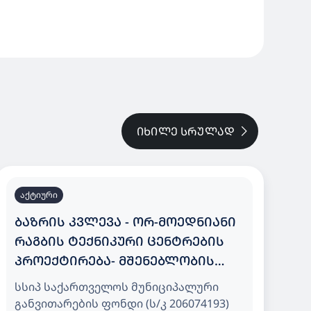
ᲘᲮᲘᲚᲔ ᲡᲠᲣᲚᲐᲓ
აქტიური
ᲑᲐᲖᲠᲘᲡ ᲙᲕᲚᲔᲕᲐ - ᲝᲠ-ᲛᲝᲔᲓᲜᲘᲐᲜᲘ
ᲠᲐᲒᲑᲘᲡ ᲢᲔᲥᲜᲘᲙᲣᲠᲘ ᲪᲔᲜᲢᲠᲔᲑᲘᲡ
ᲞᲠᲝᲔᲥᲢᲘᲠᲔᲑᲐ- ᲛᲨᲔᲜᲔᲑᲚᲝᲑᲘᲡ
ᲨᲔᲡᲧᲘᲓᲕᲐ
სსიპ საქართველოს მუნიციპალური
განვითარების ფონდი (ს/კ 206074193)