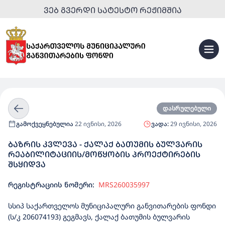
ᲕᲔᲑ ᲒᲕᲔᲠᲓᲘ ᲡᲐᲢᲔᲡᲢᲝ ᲠᲔᲟᲘᲛᲨᲘᲐ
დასრულებული
გამოქვეყნებულია
22 ივნისი, 2026
ვადა:
29 ივნისი, 2026
ᲑᲐᲖᲠᲘᲡ ᲙᲕᲚᲔᲕᲐ - ᲥᲐᲚᲐᲥ ᲑᲐᲗᲣᲛᲘᲡ ᲑᲣᲚᲕᲐᲠᲘᲡ
ᲠᲔᲐᲑᲘᲚᲘᲢᲐᲪᲘᲘᲡ/ᲛᲝᲬᲧᲝᲑᲘᲡ ᲞᲠᲝᲔᲥᲢᲘᲠᲔᲑᲘᲡ
ᲨᲡᲧᲘᲓᲕᲐ
რეგისტრაციის ნომერი:
MRS260035997
სსიპ საქართველოს მუნიციპალური განვითარების ფონდი
(ს/კ 206074193) გეგმავს, ქალაქ ბათუმის ბულვარის