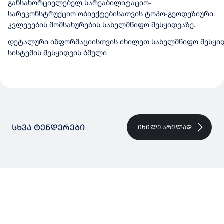
განსახორციელებელ სარეაბილიტაციო-
სარეკონსტრუქციო ობიექტებისათვის ტოპო-გეოდეზიური
კვლევების მომსახურების სახელმწიფო შესყიდვა
ზე.
დეტალური ინფორმაციისთვის
იხილეთ სახელმწიფო შესყი
სისტემის შესყიდვის
ბმული
ᲡᲮᲕᲐ ᲢᲔᲜᲓᲔᲠᲔᲑᲘ
ᲘᲮᲘᲚᲔ ᲡᲠᲣᲚᲐᲓ