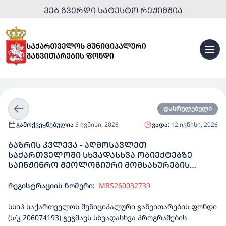
ᲕᲔᲑ ᲒᲕᲔᲠᲓᲘ ᲡᲐᲢᲔᲡᲢᲝ ᲠᲔᲟᲘᲛᲨᲘᲐ
დასრულებული
გამოქვეყნებულია
5 ივნისი, 2026
ვადა:
12 ივნისი, 2026
ᲑᲐᲖᲠᲘᲡ ᲙᲕᲚᲔᲕᲐ - ᲐᲦᲛᲝᲡᲐᲕᲚᲔᲗ
ᲡᲐᲥᲐᲠᲗᲕᲔᲚᲝᲨᲘ ᲡᲮᲕᲐᲓᲐᲡᲮᲕᲐ ᲝᲑᲘᲔᲥᲢᲔᲑᲖᲔ
ᲡᲐᲘᲜᲟᲘᲜᲠᲝ ᲒᲔᲝᲚᲝᲒᲘᲣᲠᲘ ᲛᲝᲛᲡᲐᲮᲣᲠᲔᲑᲘᲡ
ᲨᲔᲡᲧᲘᲓᲕᲐ
რეგისტრაციის ნომერი:
MRS260032739
სსიპ საქართველოს მუნიციპალური განვითარების ფონდი
(ს/კ 206074193) გეგმავს სხვადასხვა პროგრამების