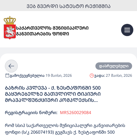
ᲕᲔᲑ ᲒᲕᲔᲠᲓᲘ ᲡᲐᲢᲔᲡᲢᲝ ᲠᲔᲟᲘᲛᲨᲘᲐ
დასრულებული
გამოქვეყნებულია
19 მაისი, 2026
ვადა:
27 მაისი, 2026
ᲑᲐᲖᲠᲘᲡ ᲙᲕᲚᲔᲕᲐ - Ქ. ᲖᲔᲡᲢᲐᲤᲝᲜᲨᲘ 500
ᲛᲐᲧᲣᲠᲔᲑᲔᲚᲖᲔ ᲒᲐᲗᲕᲚᲘᲚᲘ ᲢᲘᲞᲘᲣᲠᲘ
ᲛᲠᲐᲕᲐᲚᲤᲣᲜᲥᲪᲘᲣᲠᲘ ᲙᲝᲛᲞᲚᲔᲥᲡᲘᲡ
ᲞᲠᲝᲔᲥᲢᲘᲠᲔᲑᲘᲡ ᲨᲔᲡᲧᲘᲓᲕᲐ
რეგისტრაციის ნომერი:
MRS260029084
რომ სსიპ საქართველოს მუნიციპალური განვითარების
ფონდი (ს/კ 206074193) გეგმავს ქ. ზესტაფონში 500