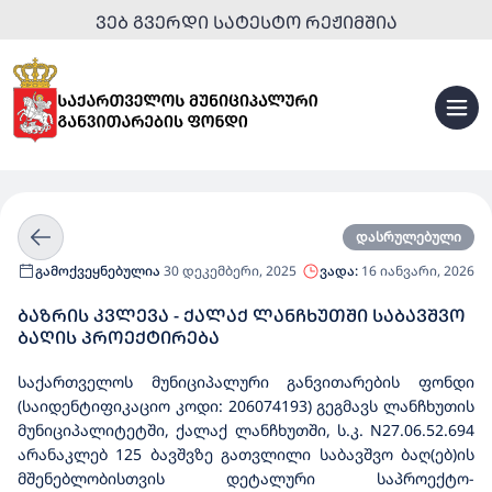
ᲕᲔᲑ ᲒᲕᲔᲠᲓᲘ ᲡᲐᲢᲔᲡᲢᲝ ᲠᲔᲟᲘᲛᲨᲘᲐ
დასრულებული
გამოქვეყნებულია
30 დეკემბერი, 2025
ვადა:
16 იანვარი, 2026
ᲑᲐᲖᲠᲘᲡ ᲙᲕᲚᲔᲕᲐ - ᲥᲐᲚᲐᲥ ᲚᲐᲜᲩᲮᲣᲗᲨᲘ ᲡᲐᲑᲐᲕᲨᲕᲝ
ᲑᲐᲦᲘᲡ ᲞᲠᲝᲔᲥᲢᲘᲠᲔᲑᲐ
საქართველოს მუნიციპალური განვითარების ფონდი
(საიდენტიფიკაციო კოდი: 206074193) გეგმავს ლანჩხუთის
მუნიციპალიტეტში, ქალაქ ლანჩხუთში, ს.კ. N27.06.52.694
არანაკლებ 125 ბავშვზე გათვლილი საბავშვო ბაღ(ებ)ის
მშენებლობისთვის დეტალური საპროექტო-