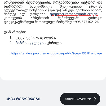
არსებობის შემთხვევაში, ორგანიზაციის ბეჭდით და
თარიღით)
სახელმწიფო შესყიდვების
ერთიან
ელექტრონულ სისტემაში (
spa.ge)
, ან ელ. ვერსიის სახით,
შემდეგ ელ. ფოსტაზე:
gogprocurement@mdf.org.ge
.
კითხვების არსებობის შემთხვევაში გთხოვთ
დაგვიკავშირდეთ მითითებულ ნომერზე: +995 577102126.
დანართები:
1.
ტექნიკური დავალება;
2.
ბაზრის კვლევის
ცხრილი.
https://tenders.procurement.
gov.ge/public/?qep=9361&lang=
ge
ᲡᲮᲕᲐ ᲢᲔᲜᲓᲔᲠᲔᲑᲘ
ᲘᲮᲘᲚᲔ ᲡᲠᲣᲚᲐᲓ