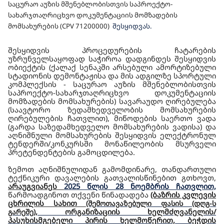
საცურაო აუზის მშენებლობისთვის საპროექტო-
სახარჯთაღრიცხვო დოკუმენტაციის მომზადების
მომსახურების (CPV 71200000)
შესყიდვას.
შესყიდვის პროცედურების ჩატარების
უზრუნველსაყოფად საჭიროა დადგინდეს შესყიდვის
ობიექტის (ქალაქ სენაკში არსებული ამორტიზებული
სტადიონის დემონტაჟისა და მის ადგილზე სპორტული
კომპლექსის - საცურაო აუზის მშენებლობისთვის
საპროექტო-სახარჯთაღრიცხვო დოკუმენტაციის
მომზადების მომსახურების) სავარაუდო ღირებულება
(საავტორო ზედამხედველობის მომსახურების
ღირებულების ჩათვლით), მიწოდების საერთო ვადა
(გარდა საზედამხედველო მომსახურების ვადისა) და
აღნიშნული მომსახურების შესყიდვის ელექტრონულ
ტენდერში/კონკურსში მონაწილეობის მსურველი
პრეტენდენტების გამოცდილება.
ზემოთ აღნიშნულიდან გამომდინარე, თანდართული
ტექნიკური დავალების გათვალისწინებით გთხოვთ,
არაუგვიანეს
2025 წლის 2
8
ნოემბრის ჩათვლით,
წარმოადგინოთ თქვენი წინადადება
(ბაზრის კვლევის
ცხრილის სახით
(შემოთავაზებული ფასის (დღგ-ს
, ორგანიზაციის ხელმძღვანელის/
გარეშე)
პასუხისმგებელი პირის ხელმოწერით, ბეჭდის