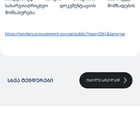
სახარჯთაღრიცხვო დოკუმენტაციის მომზადების
მომსახურება:
https://tenders.procurement.
gov.ge/public/?qep=2561&lang=
ge
ᲡᲮᲕᲐ ᲢᲔᲜᲓᲔᲠᲔᲑᲘ
ᲘᲮᲘᲚᲔ ᲡᲠᲣᲚᲐᲓ