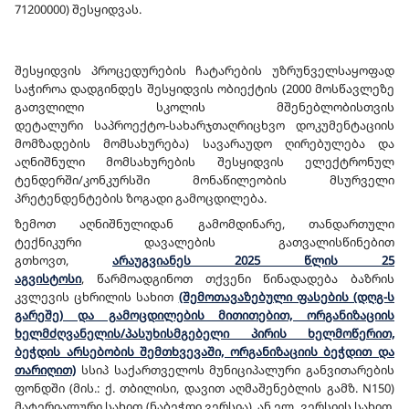
71200000)
შესყიდვას.
შესყიდვის პროცედურების ჩატარების უზრუნველსაყოფად
საჭიროა დადგინდეს შესყიდვის ობიექტის (20
00 მოსწავლეზე
გათვლილი სკოლის მშენებლობისთვის
დეტალური
საპროექტო-სახარჯთაღრიცხვო დოკუმენტაციის
მომზადების მომსახურება
) სავარაუდო ღირებულება და
აღნიშნული მომსახურების შესყიდვის ელექტრონულ
ტენდერში/კონკურსში მონაწილეობის მსურველი
პრეტენდენტების ზოგადი გამოცდილება.
ზემოთ აღნიშნულიდან გამომდინარე, თანდართული
ტექნიკური დავალების გათვალისწინებით
გთხოვთ,
არაუგვიანეს
2025 წლის 25
აგვისტოსი
,
წარმოადგინოთ თქვენი წინადადება ბაზრის
კვლევის ცხრილის სახით
(შემოთავაზებული ფასების (დღგ-ს
გარეშე) და გამოცდილების მითითებით, ორგანიზაციის
ხელმძღვანელის/პასუხისმგებელი პირის ხელმოწერით,
ბეჭდის არსებობის შემთხვევაში, ორგანიზაციის ბეჭდით და
თარიღით)
სსიპ საქართველოს მუნიციპალური განვითარების
ფონდში (მის.: ქ. თბილისი, დავით აღმაშენებლის გამზ. N150)
მატერიალური სახით (ნაბეჭდი ვერსია), ან ელ. ვერსიის სახით,