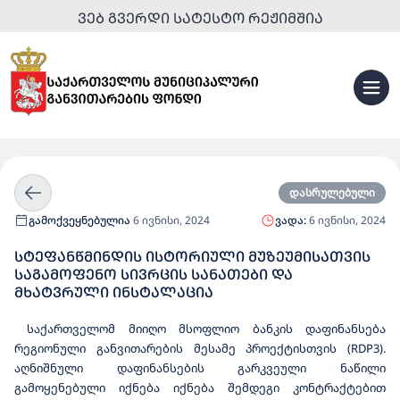
ᲕᲔᲑ ᲒᲕᲔᲠᲓᲘ ᲡᲐᲢᲔᲡᲢᲝ ᲠᲔᲟᲘᲛᲨᲘᲐ
დასრულებული
გამოქვეყნებულია
6 ივნისი, 2024
ვადა:
6 ივნისი, 2024
ᲡᲢᲔᲤᲐᲜᲬᲛᲘᲜᲓᲘᲡ ᲘᲡᲢᲝᲠᲘᲣᲚᲘ ᲛᲣᲖᲔᲣᲛᲘᲡᲐᲗᲕᲘᲡ
ᲡᲐᲒᲐᲛᲝᲤᲔᲜᲝ ᲡᲘᲕᲠᲪᲘᲡ ᲡᲐᲜᲐᲗᲔᲑᲘ ᲓᲐ
ᲛᲮᲐᲢᲕᲠᲣᲚᲘ ᲘᲜᲡᲢᲐᲚᲐᲪᲘᲐ
საქართველომ მიიღო მსოფლიო ბანკის დაფინანსება
რეგიონული განვითარების მესამე პროექტისთვის (RDP3).
აღნიშნული დაფინანსების გარკვეული ნაწილი
გამოყენებული იქნება იქნება შემდეგი კონტრაქტებით