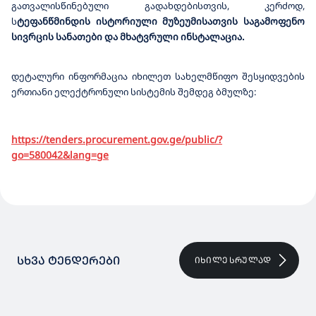
გათვალისწინებული გადახდებისთვის, კერძოდ,
ს
ტეფანწმინდის ისტორიული მუზეუმისათვის საგამოფენო
სივრცის სანათები და მხატვრული ინსტალაცია.
დეტალური ინფორმაცია იხილეთ სახელმწიფო შესყიდვების
ერთიანი ელექტრონული სისტემის შემდეგ ბმულზე:
https://tenders.procurement.gov.ge/public/?
go=580042&lang=ge
ᲡᲮᲕᲐ ᲢᲔᲜᲓᲔᲠᲔᲑᲘ
ᲘᲮᲘᲚᲔ ᲡᲠᲣᲚᲐᲓ