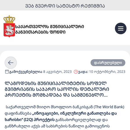
ᲕᲔᲑ ᲒᲕᲔᲠᲓᲘ ᲡᲐᲢᲔᲡᲢᲝ ᲠᲔᲟᲘᲛᲨᲘᲐ
დასრულებული
გამოქვეყნებულია
8 აგვისტო, 2023
ვადა:
10 ოქტომბერი, 2023
ᲚᲐᲒᲝᲓᲔᲮᲘᲡ ᲛᲣᲜᲘᲪᲘᲞᲐᲚᲘᲢᲔᲢᲘᲡ ᲡᲝᲤᲔᲚ
ᲒᲕᲘᲛᲠᲘᲐᲜᲘᲡ ᲡᲐᲯᲐᲠᲝ ᲡᲙᲝᲚᲘᲡ ᲓᲔᲢᲐᲚᲣᲠᲘ
ᲞᲠᲝᲔᲥᲢᲘᲡ ᲛᲝᲛᲖᲐᲓᲔᲑᲐ ᲓᲐ ᲡᲐᲛᲨᲔᲜᲔᲑᲚᲝ
ᲡᲐᲛᲣᲨᲐᲝᲔᲑᲘ
საქართველომ
მიიღო
მსოფლიო
ბანკისგან
(The World Bank)
დაფინანსება
„ინოვაციები, ინკლუზიური განათლება და
ხარისხი“ (I2Q) პროექტის
განსახორციელებლად
და
განზრახული
აქვს
ამ
სახსრების
ნაწილი
გამოიყენოს