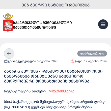
ᲕᲔᲑ ᲒᲕᲔᲠᲓᲘ ᲡᲐᲢᲔᲡᲢᲝ ᲠᲔᲟᲘᲛᲨᲘᲐ
დასრულებული
გამოქვეყნებულია
5 ივნისი, 2026
ვადა:
12 ივნისი, 2026
ᲑᲐᲖᲠᲘᲡ ᲙᲕᲚᲔᲕᲐ - ᲓᲐᲡᲐᲕᲚᲔᲗ ᲡᲐᲥᲐᲠᲗᲕᲔᲚᲝᲨᲘ
ᲡᲮᲕᲐᲓᲐᲡᲮᲕᲐ ᲝᲑᲘᲔᲥᲢᲔᲑᲖᲔ ᲡᲐᲘᲜᲟᲘᲜᲠᲝ
ᲒᲔᲝᲚᲝᲒᲘᲣᲠᲘ ᲛᲝᲛᲡᲐᲮᲣᲠᲔᲑᲘᲡ ᲨᲔᲡᲧᲘᲓᲕᲐ
რეგისტრაციის ნომერი:
MRS260032742
სსიპ საქართველოს მუნიციპალური განვითარების ფონდი
(ს/კ 206074193) გეგმავს სხვადასხვა პროგრამების