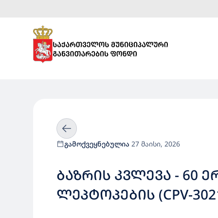
გამოქვეყნებულია
27 მაისი, 2026
ᲑᲐᲖᲠᲘᲡ ᲙᲕᲚᲔᲕᲐ - 60
ᲚᲔᲞᲢᲝᲞᲔᲑᲘᲡ (CPV-302