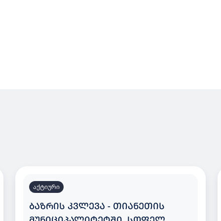
აქტიური
ᲑᲐᲖᲠᲘᲡ ᲙᲕᲚᲔᲕᲐ - ᲗᲘᲐᲜᲔᲗᲘᲡ
ᲛᲣᲜᲘᲪᲘᲞᲐᲚᲘᲢᲔᲢᲨᲘ, ᲡᲝᲤᲔᲚ