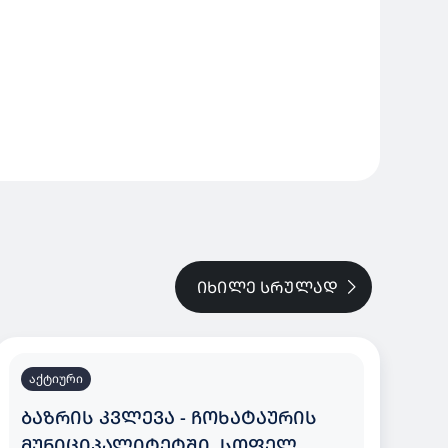
ᲘᲮᲘᲚᲔ ᲡᲠᲣᲚᲐᲓ
აქტიური
ᲑᲐᲖᲠᲘᲡ ᲙᲕᲚᲔᲕᲐ - ᲩᲝᲮᲐᲢᲐᲣᲠᲘᲡ
ᲛᲣᲜᲘᲪᲘᲞᲐᲚᲘᲢᲔᲢᲨᲘ, ᲡᲝᲤᲔᲚ