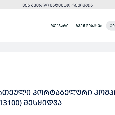
ᲕᲔᲑ ᲒᲕᲔᲠᲓᲘ ᲡᲐᲢᲔᲡᲢᲝ ᲠᲔᲟᲘᲛᲨᲘᲐ
ᲛᲗᲐᲕᲐᲠᲘ
ᲩᲕᲔᲜ ᲨᲔᲡᲐᲮᲔᲑ
ᲢᲔ
 ᲔᲠᲗᲔᲣᲚᲘ ᲞᲝᲠᲢᲐᲑᲔᲚᲣᲠᲘ ᲙᲝᲛᲞ
13100) ᲨᲔᲡᲧᲘᲓᲕᲐ