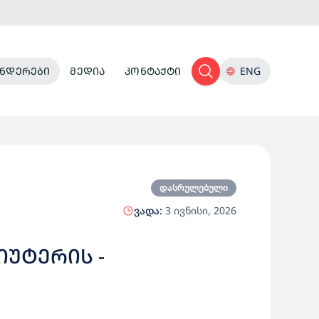
ᲜᲓᲔᲠᲔᲑᲘ
ᲛᲔᲓᲘᲐ
ᲙᲝᲜᲢᲐᲥᲢᲘ
ENG
დასრულებული
ვადა:
3 ივნისი, 2026
ᲘᲣᲢᲔᲠᲘᲡ -