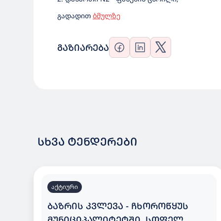
გადადით
ბმულზე
ᲒᲐᲖᲘᲐᲠᲔᲑᲐ
ᲡᲮᲕᲐ ᲢᲔᲜᲓᲔᲠᲔᲑᲘ
აქტიური
ᲑᲐᲖᲠᲘᲡ ᲙᲕᲚᲔᲕᲐ - ᲩᲮᲝᲠᲝᲬᲧᲣᲡ
ᲛᲣᲜᲘᲪᲘᲞᲐᲚᲘᲢᲔᲢᲨᲘ, ᲡᲝᲤᲔᲚ