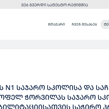
ᲕᲔᲑ ᲒᲕᲔᲠᲓᲘ ᲡᲐᲢᲔᲡᲢᲝ ᲠᲔᲟᲘᲛᲨᲘᲐ
ᲛᲗᲐᲕᲐᲠᲘ
ᲩᲕᲔᲜ ᲨᲔᲡᲐᲮᲔᲑ
ᲢᲔ
ᲘᲡ N1 ᲡᲐᲯᲐᲠᲝ ᲡᲙᲝᲚᲘᲡᲐ ᲓᲐ ᲡᲐ
ᲡᲝᲤᲔᲚ ᲭᲝᲠᲕᲘᲚᲐᲡ ᲡᲐᲯᲐᲠᲝ Ს
ᲑᲘᲚᲘᲢᲐᲪᲘᲘᲡᲐᲗᲕᲘᲡ ᲡᲐᲭᲘᲠᲝ Პ