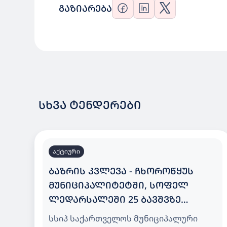
ᲒᲐᲖᲘᲐᲠᲔᲑᲐ
ᲡᲮᲕᲐ ᲢᲔᲜᲓᲔᲠᲔᲑᲘ
აქტიური
ᲑᲐᲖᲠᲘᲡ ᲙᲕᲚᲔᲕᲐ - ᲩᲮᲝᲠᲝᲬᲧᲣᲡ
ᲛᲣᲜᲘᲪᲘᲞᲐᲚᲘᲢᲔᲢᲨᲘ, ᲡᲝᲤᲔᲚ
ᲚᲔᲓᲐᲠᲡᲐᲚᲔᲨᲘ 25 ᲑᲐᲕᲨᲕᲖᲔ
ᲒᲐᲗᲕᲚᲘᲚᲘ ᲡᲐᲑᲐᲕᲨᲕᲝ ᲑᲐᲦᲘ
სსიპ საქართველოს მუნიციპალური