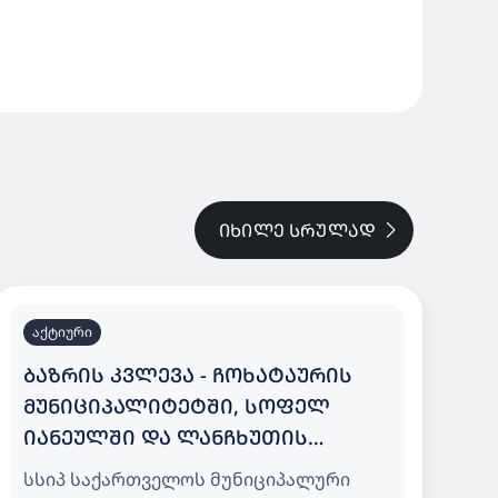
ᲘᲮᲘᲚᲔ ᲡᲠᲣᲚᲐᲓ
აქტიური
ᲑᲐᲖᲠᲘᲡ ᲙᲕᲚᲔᲕᲐ - ᲩᲝᲮᲐᲢᲐᲣᲠᲘᲡ
ᲛᲣᲜᲘᲪᲘᲞᲐᲚᲘᲢᲔᲢᲨᲘ, ᲡᲝᲤᲔᲚ
ᲘᲐᲜᲔᲣᲚᲨᲘ ᲓᲐ ᲚᲐᲜᲩᲮᲣᲗᲘᲡ
ᲛᲣᲜᲘᲪᲘᲞᲐᲚᲘᲢᲔᲢᲨᲘ, ᲡᲝᲤᲔᲚ
სსიპ საქართველოს მუნიციპალური