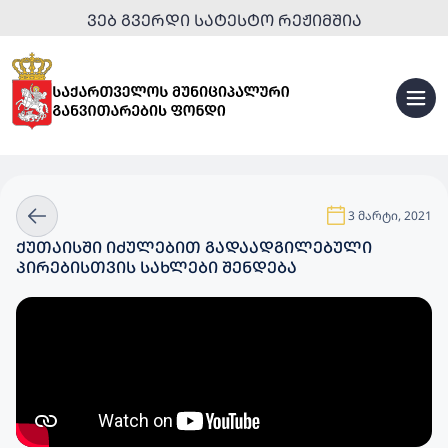
ᲕᲔᲑ ᲒᲕᲔᲠᲓᲘ ᲡᲐᲢᲔᲡᲢᲝ ᲠᲔᲟᲘᲛᲨᲘᲐ
3 მარტი, 2021
ᲥᲣᲗᲐᲘᲡᲨᲘ ᲘᲫᲣᲚᲔᲑᲘᲗ ᲒᲐᲓᲐᲐᲓᲒᲘᲚᲔᲑᲣᲚᲘ
ᲞᲘᲠᲔᲑᲘᲡᲗᲕᲘᲡ ᲡᲐᲮᲚᲔᲑᲘ ᲨᲔᲜᲓᲔᲑᲐ