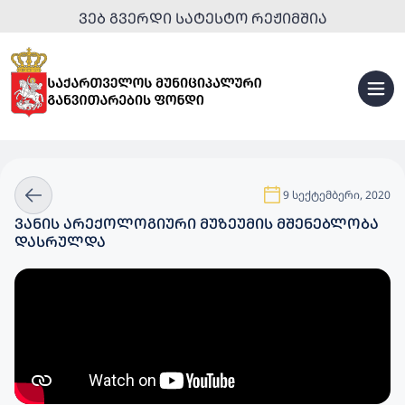
ᲕᲔᲑ ᲒᲕᲔᲠᲓᲘ ᲡᲐᲢᲔᲡᲢᲝ ᲠᲔᲟᲘᲛᲨᲘᲐ
9 სექტემბერი, 2020
ᲕᲐᲜᲘᲡ ᲐᲠᲔᲥᲝᲚᲝᲒᲘᲣᲠᲘ ᲛᲣᲖᲔᲣᲛᲘᲡ ᲛᲨᲔᲜᲔᲑᲚᲝᲑᲐ
ᲓᲐᲡᲠᲣᲚᲓᲐ