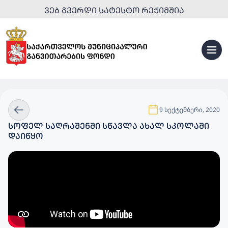
ᲕᲔᲑ ᲒᲕᲔᲠᲓᲘ ᲡᲐᲢᲔᲡᲢᲝ ᲠᲔᲟᲘᲛᲨᲘᲐ
9 სექტემბერი, 2020
ᲡᲝᲤᲔᲚ ᲡᲐᲦᲠᲐᲨᲔᲜᲨᲘ ᲡᲬᲐᲕᲚᲐ ᲐᲮᲐᲚ ᲡᲙᲝᲚᲐᲨᲘ
ᲓᲐᲘᲬᲧᲝ