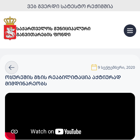
ᲕᲔᲑ ᲒᲕᲔᲠᲓᲘ ᲡᲐᲢᲔᲡᲢᲝ ᲠᲔᲟᲘᲛᲨᲘᲐ
9 სექტემბერი, 2020
ᲝᲧᲣᲠᲔᲨᲘᲡ ᲒᲖᲘᲡ ᲠᲔᲐᲑᲘᲚᲘᲢᲐᲪᲘᲐ ᲐᲥᲢᲘᲣᲠᲐᲓ
ᲛᲘᲛᲓᲘᲜᲐᲠᲔᲝᲑᲡ