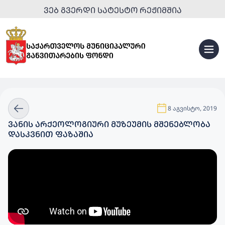
ᲕᲔᲑ ᲒᲕᲔᲠᲓᲘ ᲡᲐᲢᲔᲡᲢᲝ ᲠᲔᲟᲘᲛᲨᲘᲐ
8 აგვისტო, 2019
ᲕᲐᲜᲘᲡ ᲐᲠᲥᲔᲝᲚᲝᲒᲘᲣᲠᲘ ᲛᲣᲖᲔᲣᲛᲘᲡ ᲛᲨᲔᲜᲔᲑᲚᲝᲑᲐ
ᲓᲐᲡᲙᲕᲜᲘᲗ ᲤᲐᲖᲐᲨᲘᲐ