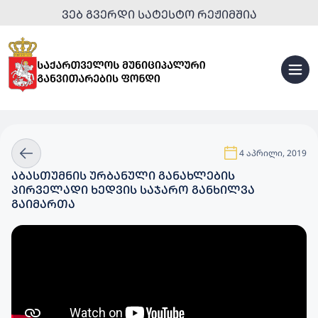
ᲕᲔᲑ ᲒᲕᲔᲠᲓᲘ ᲡᲐᲢᲔᲡᲢᲝ ᲠᲔᲟᲘᲛᲨᲘᲐ
4 აპრილი, 2019
ᲐᲑᲐᲡᲗᲣᲛᲜᲘᲡ ᲣᲠᲑᲐᲜᲣᲚᲘ ᲒᲐᲜᲐᲮᲚᲔᲑᲘᲡ
ᲞᲘᲠᲕᲔᲚᲐᲓᲘ ᲮᲔᲓᲕᲘᲡ ᲡᲐᲯᲐᲠᲝ ᲒᲐᲜᲮᲘᲚᲕᲐ
ᲒᲐᲘᲛᲐᲠᲗᲐ