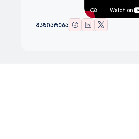
ᲒᲐᲖᲘᲐᲠᲔᲑᲐ