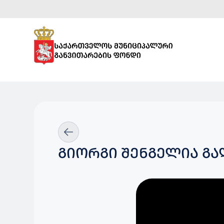
ᲒᲘᲝᲠᲒᲘ ᲨᲔᲜᲒᲔᲚᲘᲐ ᲒᲐ