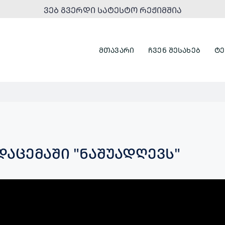
ᲕᲔᲑ ᲒᲕᲔᲠᲓᲘ ᲡᲐᲢᲔᲡᲢᲝ ᲠᲔᲟᲘᲛᲨᲘᲐ
ᲛᲗᲐᲕᲐᲠᲘ
ᲩᲕᲔᲜ ᲨᲔᲡᲐᲮᲔᲑ
ᲢᲔ
ᲓᲐᲪᲔᲛᲐᲨᲘ "ᲜᲐᲨᲣᲐᲓᲦᲔᲕᲡ"