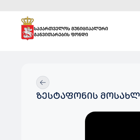
ᲖᲔᲡᲢᲐᲤᲝᲜᲘᲡ ᲛᲝᲡᲐᲮᲚ