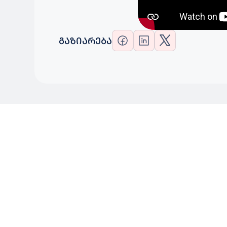
ᲒᲐᲖᲘᲐᲠᲔᲑᲐ