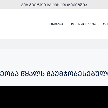
ᲕᲔᲑ ᲒᲕᲔᲠᲓᲘ ᲡᲐᲢᲔᲡᲢᲝ ᲠᲔᲟᲘᲛᲨᲘᲐ
ᲛᲗᲐᲕᲐᲠᲘ
ᲩᲕᲔᲜ ᲨᲔᲡᲐᲮᲔᲑ
ᲢᲔ
ᲔᲝᲑᲐ ᲬᲧᲐᲚᲡ ᲒᲐᲣᲛᲯᲝᲑᲔᲡᲔᲑᲣᲚ