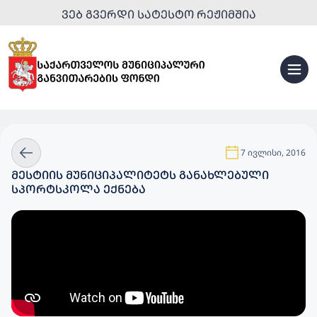
ᲕᲔᲑ ᲒᲕᲔᲠᲓᲘ ᲡᲐᲢᲔᲡᲢᲝ ᲠᲔᲟᲘᲛᲨᲘᲐ
7 ივლისი, 2016
ᲛᲔᲡᲢᲘᲘᲡ ᲛᲣᲜᲘᲪᲘᲞᲐᲚᲘᲢᲔᲢᲡ ᲒᲐᲜᲐᲮᲚᲔᲑᲣᲚᲘ
ᲡᲞᲝᲠᲢᲡᲙᲝᲚᲐ ᲔᲥᲜᲔᲑᲐ