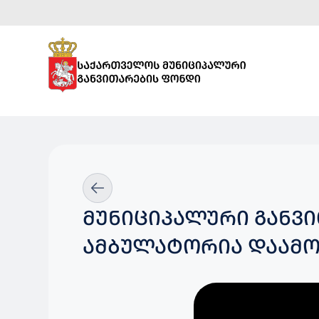
ᲛᲣᲜᲘᲪᲘᲞᲐᲚᲣᲠᲘ ᲒᲐᲜᲕ
ᲐᲛᲑᲣᲚᲐᲢᲝᲠᲘᲐ ᲓᲐᲐᲛᲝ