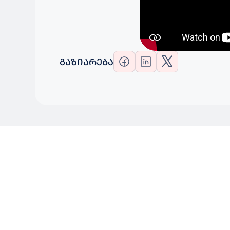
ᲒᲐᲖᲘᲐᲠᲔᲑᲐ