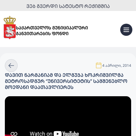
ᲕᲔᲑ ᲒᲕᲔᲠᲓᲘ ᲡᲐᲢᲔᲡᲢᲝ ᲠᲔᲟᲘᲛᲨᲘᲐ
4 აპრილი, 2014
ᲓᲐᲕᲘᲗ ᲜᲐᲠᲛᲐᲜᲘᲐᲛ ᲓᲐ ᲔᲚᲒᲣᲯᲐ ᲮᲝᲙᲠᲘᲨᲕᲘᲚᲛᲐ
ᲛᲔᲢᲠᲝᲡᲐᲓᲒᲣᲠ “ᲣᲜᲘᲕᲔᲠᲡᲘᲢᲔᲢᲘᲡ” ᲡᲐᲛᲨᲔᲜᲔᲑᲚᲝ
ᲛᲝᲔᲓᲐᲜᲘ ᲓᲐᲐᲗᲐᲕᲚᲘᲔᲠᲔᲡ