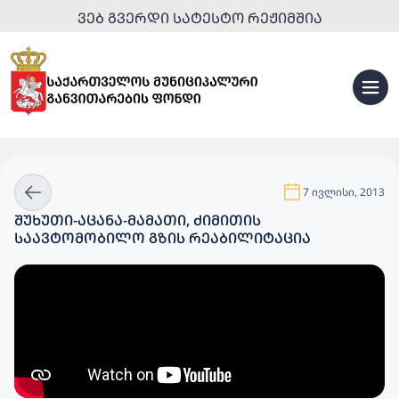
ᲕᲔᲑ ᲒᲕᲔᲠᲓᲘ ᲡᲐᲢᲔᲡᲢᲝ ᲠᲔᲟᲘᲛᲨᲘᲐ
7 ივლისი, 2013
ᲨᲣᲮᲣᲗᲘ-ᲐᲪᲐᲜᲐ-ᲛᲐᲛᲐᲗᲘ, ᲫᲘᲛᲘᲗᲘᲡ
ᲡᲐᲐᲕᲢᲝᲛᲝᲑᲘᲚᲝ ᲒᲖᲘᲡ ᲠᲔᲐᲑᲘᲚᲘᲢᲐᲪᲘᲐ