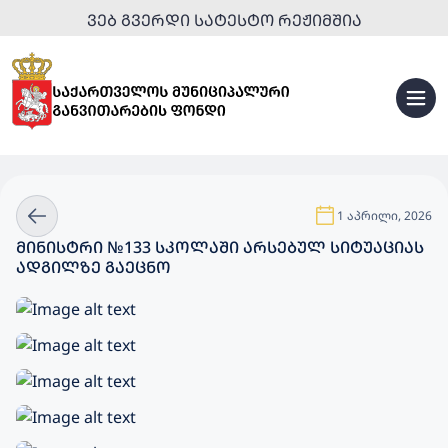
ᲕᲔᲑ ᲒᲕᲔᲠᲓᲘ ᲡᲐᲢᲔᲡᲢᲝ ᲠᲔᲟᲘᲛᲨᲘᲐ
1 აპრილი, 2026
ᲛᲘᲜᲘᲡᲢᲠᲘ №133 ᲡᲙᲝᲚᲐᲨᲘ ᲐᲠᲡᲔᲑᲣᲚ ᲡᲘᲢᲣᲐᲪᲘᲐᲡ
ᲐᲓᲒᲘᲚᲖᲔ ᲒᲐᲔᲪᲜᲝ