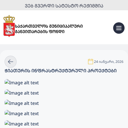
ᲕᲔᲑ ᲒᲕᲔᲠᲓᲘ ᲡᲐᲢᲔᲡᲢᲝ ᲠᲔᲟᲘᲛᲨᲘᲐ
24 იანვარი, 2026
ᲭᲘᲐᲗᲣᲠᲘᲡ ᲘᲜᲤᲠᲐᲡᲢᲠᲣᲥᲢᲣᲠᲣᲚᲘ ᲞᲠᲝᲔᲥᲢᲔᲑᲘ