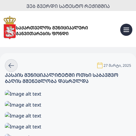
ᲕᲔᲑ ᲒᲕᲔᲠᲓᲘ ᲡᲐᲢᲔᲡᲢᲝ ᲠᲔᲟᲘᲛᲨᲘᲐ
27 მარტი, 2025
ᲙᲐᲡᲞᲘᲡ ᲛᲣᲜᲘᲪᲘᲞᲐᲚᲘᲢᲔᲢᲨᲘ ᲝᲗᲮᲘ ᲡᲐᲑᲐᲕᲨᲕᲝ
ᲑᲐᲦᲘᲡ ᲛᲨᲔᲜᲔᲑᲚᲝᲑᲐ ᲓᲐᲡᲠᲣᲚᲓᲐ