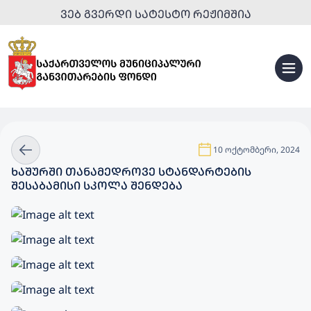
ᲕᲔᲑ ᲒᲕᲔᲠᲓᲘ ᲡᲐᲢᲔᲡᲢᲝ ᲠᲔᲟᲘᲛᲨᲘᲐ
10 ოქტომბერი, 2024
ᲮᲐᲨᲣᲠᲨᲘ ᲗᲐᲜᲐᲛᲔᲓᲠᲝᲕᲔ ᲡᲢᲐᲜᲓᲐᲠᲢᲔᲑᲘᲡ
ᲨᲔᲡᲐᲑᲐᲛᲘᲡᲘ ᲡᲙᲝᲚᲐ ᲨᲔᲜᲓᲔᲑᲐ