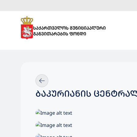
ᲑᲐᲙᲣᲠᲘᲐᲜᲘᲡ ᲪᲔᲜᲢᲠᲐ