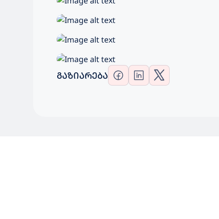
ᲒᲐᲖᲘᲐᲠᲔᲑᲐ