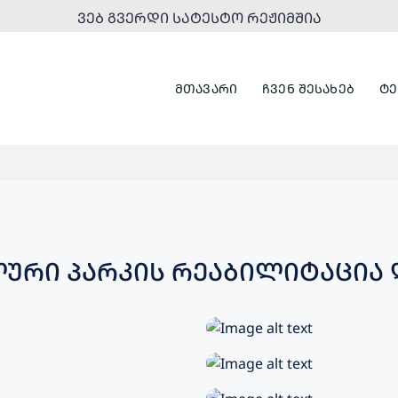
ᲕᲔᲑ ᲒᲕᲔᲠᲓᲘ ᲡᲐᲢᲔᲡᲢᲝ ᲠᲔᲟᲘᲛᲨᲘᲐ
ᲛᲗᲐᲕᲐᲠᲘ
ᲩᲕᲔᲜ ᲨᲔᲡᲐᲮᲔᲑ
ᲢᲔ
ᲚᲣᲠᲘ ᲞᲐᲠᲙᲘᲡ ᲠᲔᲐᲑᲘᲚᲘᲢᲐᲪᲘᲐ