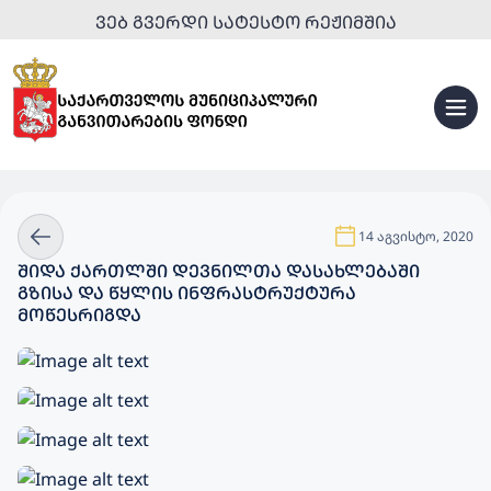
ᲕᲔᲑ ᲒᲕᲔᲠᲓᲘ ᲡᲐᲢᲔᲡᲢᲝ ᲠᲔᲟᲘᲛᲨᲘᲐ
14 აგვისტო, 2020
ᲨᲘᲓᲐ ᲥᲐᲠᲗᲚᲨᲘ ᲓᲔᲕᲜᲘᲚᲗᲐ ᲓᲐᲡᲐᲮᲚᲔᲑᲐᲨᲘ
ᲒᲖᲘᲡᲐ ᲓᲐ ᲬᲧᲚᲘᲡ ᲘᲜᲤᲠᲐᲡᲢᲠᲣᲥᲢᲣᲠᲐ
ᲛᲝᲬᲔᲡᲠᲘᲒᲓᲐ