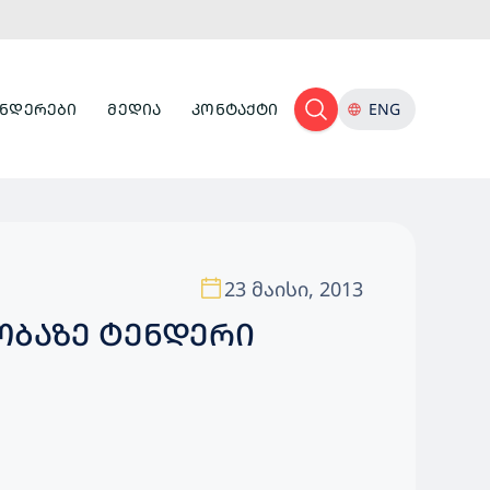
ᲜᲓᲔᲠᲔᲑᲘ
ᲛᲔᲓᲘᲐ
ᲙᲝᲜᲢᲐᲥᲢᲘ
ENG
23 მაისი, 2013
ᲝᲑᲐᲖᲔ ᲢᲔᲜᲓᲔᲠᲘ