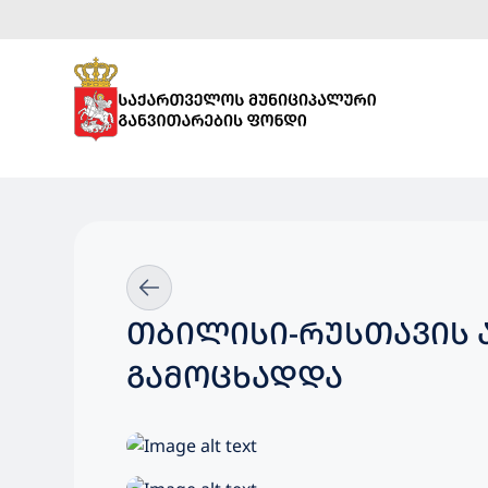
ᲗᲑᲘᲚᲘᲡᲘ-ᲠᲣᲡᲗᲐᲕᲘᲡ 
ᲒᲐᲛᲝᲪᲮᲐᲓᲓᲐ