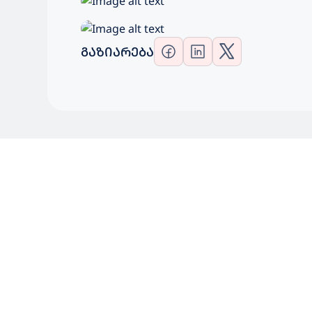
ᲒᲐᲖᲘᲐᲠᲔᲑᲐ