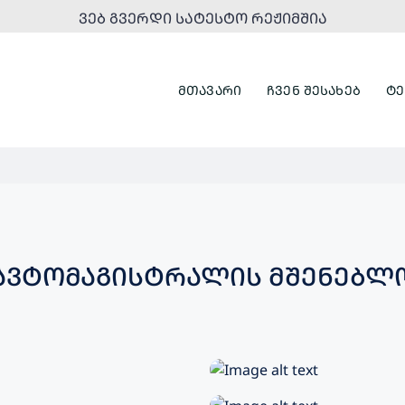
ᲕᲔᲑ ᲒᲕᲔᲠᲓᲘ ᲡᲐᲢᲔᲡᲢᲝ ᲠᲔᲟᲘᲛᲨᲘᲐ
ᲛᲗᲐᲕᲐᲠᲘ
ᲩᲕᲔᲜ ᲨᲔᲡᲐᲮᲔᲑ
ᲢᲔ
ᲐᲕᲢᲝᲛᲐᲒᲘᲡᲢᲠᲐᲚᲘᲡ ᲛᲨᲔᲜᲔᲑᲚ