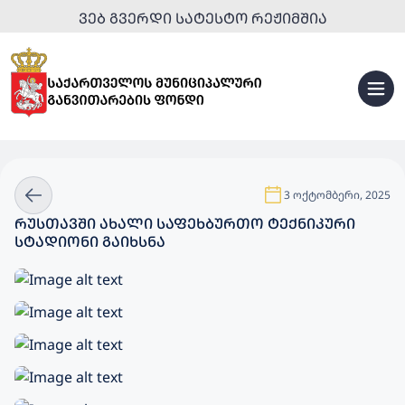
ᲕᲔᲑ ᲒᲕᲔᲠᲓᲘ ᲡᲐᲢᲔᲡᲢᲝ ᲠᲔᲟᲘᲛᲨᲘᲐ
3 ოქტომბერი, 2025
ᲠᲣᲡᲗᲐᲕᲨᲘ ᲐᲮᲐᲚᲘ ᲡᲐᲤᲔᲮᲑᲣᲠᲗᲝ ᲢᲔᲥᲜᲘᲙᲣᲠᲘ
ᲡᲢᲐᲓᲘᲝᲜᲘ ᲒᲐᲘᲮᲡᲜᲐ