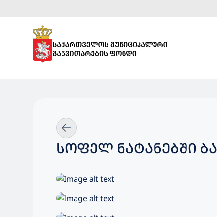
ᲡᲝᲤᲔᲚ ᲜᲐᲢᲐᲜᲔᲑᲨᲘ Ბ