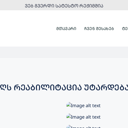
ᲕᲔᲑ ᲒᲕᲔᲠᲓᲘ ᲡᲐᲢᲔᲡᲢᲝ ᲠᲔᲟᲘᲛᲨᲘᲐ
ᲛᲗᲐᲕᲐᲠᲘ
ᲩᲕᲔᲜ ᲨᲔᲡᲐᲮᲔᲑ
ᲢᲔ
ᲐᲦᲡ ᲠᲔᲐᲑᲘᲚᲘᲢᲐᲪᲘᲐ ᲣᲢᲐᲠᲓᲔᲑ