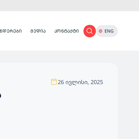
ᲜᲓᲔᲠᲔᲑᲘ
ᲛᲔᲓᲘᲐ
ᲙᲝᲜᲢᲐᲥᲢᲘ
ENG
26 ივლისი, 2025
Ა