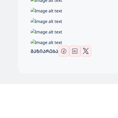
ᲒᲐᲖᲘᲐᲠᲔᲑᲐ