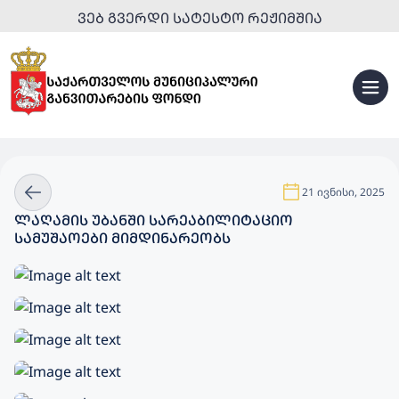
ᲕᲔᲑ ᲒᲕᲔᲠᲓᲘ ᲡᲐᲢᲔᲡᲢᲝ ᲠᲔᲟᲘᲛᲨᲘᲐ
21 ივნისი, 2025
ᲚᲐᲦᲐᲛᲘᲡ ᲣᲑᲐᲜᲨᲘ ᲡᲐᲠᲔᲐᲑᲘᲚᲘᲢᲐᲪᲘᲝ
ᲡᲐᲛᲣᲨᲐᲝᲔᲑᲘ ᲛᲘᲛᲓᲘᲜᲐᲠᲔᲝᲑᲡ