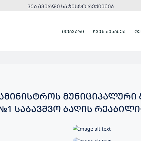
ᲕᲔᲑ ᲒᲕᲔᲠᲓᲘ ᲡᲐᲢᲔᲡᲢᲝ ᲠᲔᲟᲘᲛᲨᲘᲐ
ᲛᲗᲐᲕᲐᲠᲘ
ᲩᲕᲔᲜ ᲨᲔᲡᲐᲮᲔᲑ
ᲢᲔ
ᲐᲛᲘᲜᲘᲡᲢᲠᲝᲡ ᲛᲣᲜᲘᲪᲘᲞᲐᲚᲣᲠᲘ 
№1 ᲡᲐᲑᲐᲕᲨᲕᲝ ᲑᲐᲦᲘᲡ ᲠᲔᲐᲑᲘᲚ