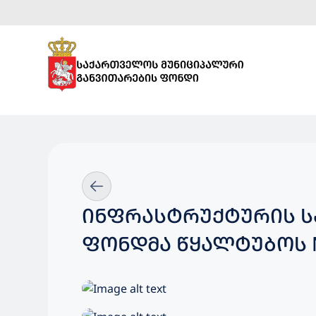
ᲘᲜᲤᲠᲐᲡᲢᲠᲣᲥᲢᲣᲠᲘᲡ Ს
ᲤᲝᲜᲓᲛᲐ ᲬᲧᲐᲚᲢᲣᲑᲝᲡ 