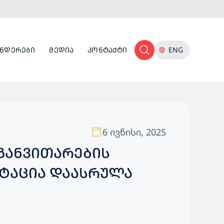
ᲜᲓᲔᲠᲔᲑᲘ
ᲛᲔᲓᲘᲐ
ᲙᲝᲜᲢᲐᲥᲢᲘ
ENG
6 ივნისი, 2025
ᲒᲐᲜᲕᲘᲗᲐᲠᲔᲑᲘᲡ
ᲘᲢᲐᲪᲘᲐ ᲓᲐᲐᲡᲠᲣᲚᲐ