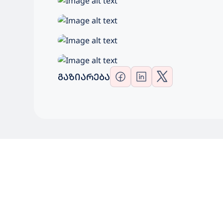
ᲒᲐᲖᲘᲐᲠᲔᲑᲐ