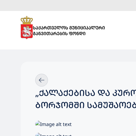
„ᲥᲐᲚᲐᲥᲔᲑᲘᲡᲐ ᲓᲐ ᲙᲣᲠ
ᲑᲝᲠᲯᲝᲛᲨᲘ ᲡᲐᲛᲣᲨᲐᲝᲔᲑ