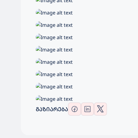
ᲒᲐᲖᲘᲐᲠᲔᲑᲐ