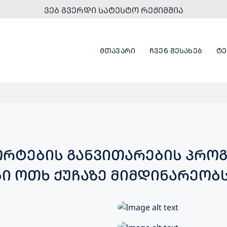
ᲕᲔᲑ ᲒᲕᲔᲠᲓᲘ ᲡᲐᲢᲔᲡᲢᲝ ᲠᲔᲟᲘᲛᲨᲘᲐ
ᲛᲗᲐᲕᲐᲠᲘ
ᲩᲕᲔᲜ ᲨᲔᲡᲐᲮᲔᲑ
ᲢᲔ
ᲝᲠᲢᲔᲑᲘᲡ ᲒᲐᲜᲕᲘᲗᲐᲠᲔᲑᲘᲡ ᲞᲠᲝᲒ
Ი ᲝᲗᲮ ᲥᲣᲩᲐᲖᲔ ᲛᲘᲛᲓᲘᲜᲐᲠᲔᲝᲑ