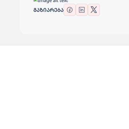
ᲒᲐᲖᲘᲐᲠᲔᲑᲐ