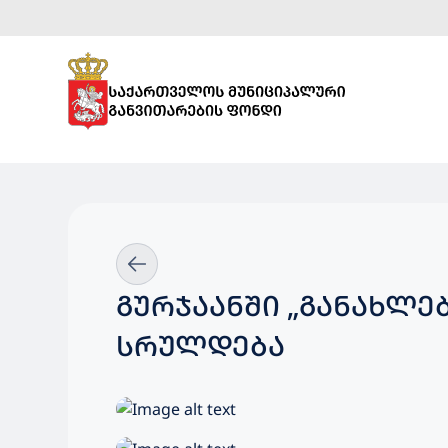
ᲒᲣᲠᲯᲐᲐᲜᲨᲘ „ᲒᲐᲜᲐᲮᲚᲔᲑᲣᲚᲘ ᲠᲔᲒᲘᲝᲜᲔᲑᲘᲗ“ ᲓᲐᲤᲘᲜᲐᲜᲡᲔᲑᲣᲚᲘ ᲞᲠᲝᲔᲥᲢᲔᲑᲘ
ᲡᲠᲣᲚᲓᲔᲑᲐ