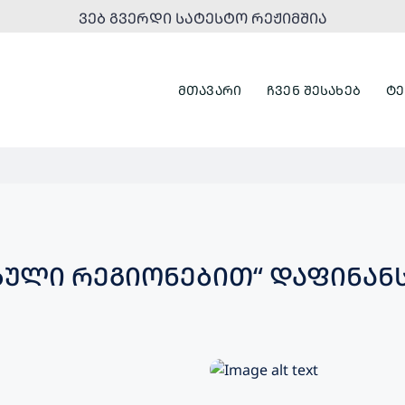
ᲕᲔᲑ ᲒᲕᲔᲠᲓᲘ ᲡᲐᲢᲔᲡᲢᲝ ᲠᲔᲟᲘᲛᲨᲘᲐ
ᲛᲗᲐᲕᲐᲠᲘ
ᲩᲕᲔᲜ ᲨᲔᲡᲐᲮᲔᲑ
ᲢᲔ