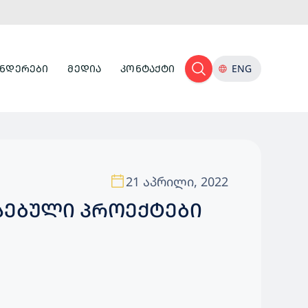
ᲜᲓᲔᲠᲔᲑᲘ
ᲛᲔᲓᲘᲐ
ᲙᲝᲜᲢᲐᲥᲢᲘ
ENG
21 აპრილი, 2022