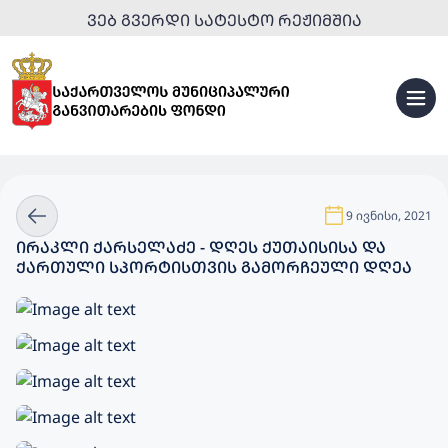
ᲕᲔᲑ ᲒᲕᲔᲠᲓᲘ ᲡᲐᲢᲔᲡᲢᲝ ᲠᲔᲟᲘᲛᲨᲘᲐ
9 ივნისი, 2021
ᲘᲠᲐᲙᲚᲘ ᲥᲐᲠᲡᲔᲚᲐᲫᲔ - ᲓᲦᲔᲡ ᲥᲣᲗᲐᲘᲡᲘᲡᲐ ᲓᲐ
ᲥᲐᲠᲗᲣᲚᲘ ᲡᲞᲝᲠᲢᲘᲡᲗᲕᲘᲡ ᲒᲐᲛᲝᲠᲩᲔᲣᲚᲘ ᲓᲦᲔᲐ