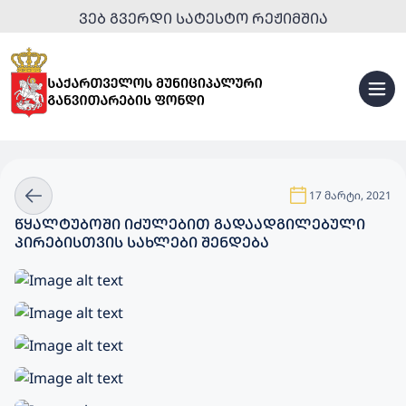
ᲕᲔᲑ ᲒᲕᲔᲠᲓᲘ ᲡᲐᲢᲔᲡᲢᲝ ᲠᲔᲟᲘᲛᲨᲘᲐ
17 მარტი, 2021
ᲬᲧᲐᲚᲢᲣᲑᲝᲨᲘ ᲘᲫᲣᲚᲔᲑᲘᲗ ᲒᲐᲓᲐᲐᲓᲒᲘᲚᲔᲑᲣᲚᲘ
ᲞᲘᲠᲔᲑᲘᲡᲗᲕᲘᲡ ᲡᲐᲮᲚᲔᲑᲘ ᲨᲔᲜᲓᲔᲑᲐ