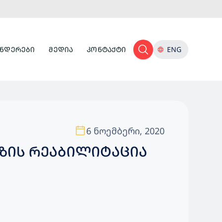
ᲜᲓᲔᲠᲔᲑᲘ
ᲛᲔᲓᲘᲐ
ᲙᲝᲜᲢᲐᲥᲢᲘ
ENG
6 ნოემბერი, 2020
ᲖᲘᲡ ᲠᲔᲐᲑᲘᲚᲘᲢᲐᲪᲘᲐ