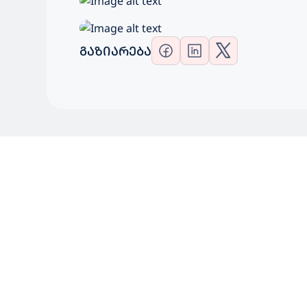
ᲒᲐᲖᲘᲐᲠᲔᲑᲐ