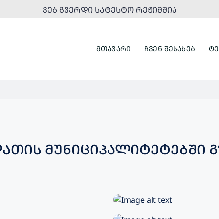
ᲕᲔᲑ ᲒᲕᲔᲠᲓᲘ ᲡᲐᲢᲔᲡᲢᲝ ᲠᲔᲟᲘᲛᲨᲘᲐ
ᲛᲗᲐᲕᲐᲠᲘ
ᲩᲕᲔᲜ ᲨᲔᲡᲐᲮᲔᲑ
ᲢᲔ
ᲓᲐᲗᲘᲡ ᲛᲣᲜᲘᲪᲘᲞᲐᲚᲘᲢᲔᲢᲔᲑᲨᲘ Გ