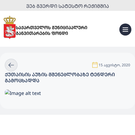
ᲕᲔᲑ ᲒᲕᲔᲠᲓᲘ ᲡᲐᲢᲔᲡᲢᲝ ᲠᲔᲟᲘᲛᲨᲘᲐ
15 აგვისტო, 2020
ᲥᲣᲗᲐᲘᲡᲘᲡ ᲐᲣᲖᲘᲡ ᲛᲨᲔᲜᲔᲑᲚᲝᲑᲐᲖᲔ ᲢᲔᲜᲓᲔᲠᲘ
ᲒᲐᲛᲝᲪᲮᲐᲓᲓᲐ