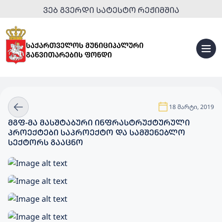
ᲕᲔᲑ ᲒᲕᲔᲠᲓᲘ ᲡᲐᲢᲔᲡᲢᲝ ᲠᲔᲟᲘᲛᲨᲘᲐ
18 მარტი, 2019
ᲛᲒᲤ-ᲛᲐ ᲛᲐᲡᲨᲢᲐᲑᲣᲠᲘ ᲘᲜᲤᲠᲐᲡᲢᲠᲣᲥᲢᲣᲠᲣᲚᲘ
ᲞᲠᲝᲔᲥᲢᲔᲑᲘ ᲡᲐᲞᲠᲝᲔᲥᲢᲝ ᲓᲐ ᲡᲐᲛᲨᲔᲜᲔᲑᲚᲝ
ᲡᲔᲥᲢᲝᲠᲡ ᲒᲐᲐᲪᲜᲝ