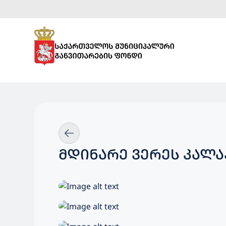
ᲛᲓᲘᲜᲐᲠᲔ ᲕᲔᲠᲔᲡ ᲙᲐᲚ