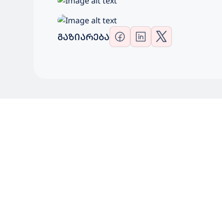
ᲒᲐᲖᲘᲐᲠᲔᲑᲐ