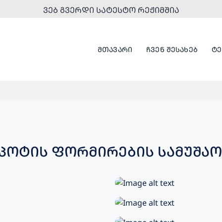
ᲕᲔᲑ ᲒᲕᲔᲠᲓᲘ ᲡᲐᲢᲔᲡᲢᲝ ᲠᲔᲟᲘᲛᲨᲘᲐ
ᲛᲗᲐᲕᲐᲠᲘ
ᲩᲕᲔᲜ ᲨᲔᲡᲐᲮᲔᲑ
ᲢᲔ
ᲐᲞᲝᲢᲘᲡ ᲤᲝᲠᲛᲘᲠᲔᲑᲘᲡ ᲡᲐᲛᲣᲨᲐᲝ