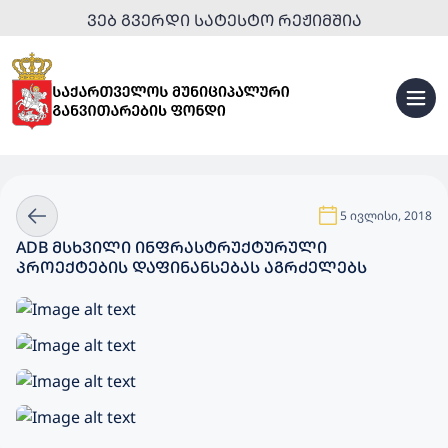
ᲕᲔᲑ ᲒᲕᲔᲠᲓᲘ ᲡᲐᲢᲔᲡᲢᲝ ᲠᲔᲟᲘᲛᲨᲘᲐ
5 ივლისი, 2018
ADB ᲛᲡᲮᲕᲘᲚᲘ ᲘᲜᲤᲠᲐᲡᲢᲠᲣᲥᲢᲣᲠᲣᲚᲘ
ᲞᲠᲝᲔᲥᲢᲔᲑᲘᲡ ᲓᲐᲤᲘᲜᲐᲜᲡᲔᲑᲐᲡ ᲐᲒᲠᲫᲔᲚᲔᲑᲡ